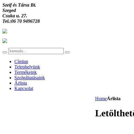
Szeif és Társa Bt.
Szeged
Csuka u. 27.
Tel.:06 70 9496728
Címlap
Telephelyünk
Termékeink
Szolgáltatásaink
Árlista
Kapcsolat
Home
Árlista
Letölthet