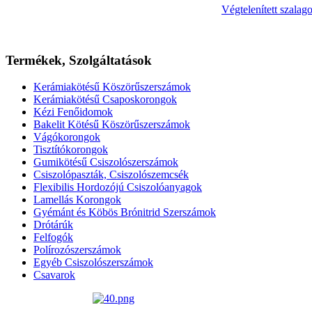
Végtelenített szalag
Termékek,
Szolgáltatások
Kerámiakötésű Köszörűszerszámok
Kerámiakötésű Csaposkorongok
Kézi Fenőidomok
Bakelit Kötésű Köszörűszerszámok
Vágókorongok
Tisztítókorongok
Gumikötésű Csiszolószerszámok
Csiszolópaszták, Csiszolószemcsék
Flexibilis Hordozójú Csiszolóanyagok
Lamellás Korongok
Gyémánt és Köbös Brónitrid Szerszámok
Drótárúk
Felfogók
Polírozószerszámok
Egyéb Csiszolószerszámok
Csavarok