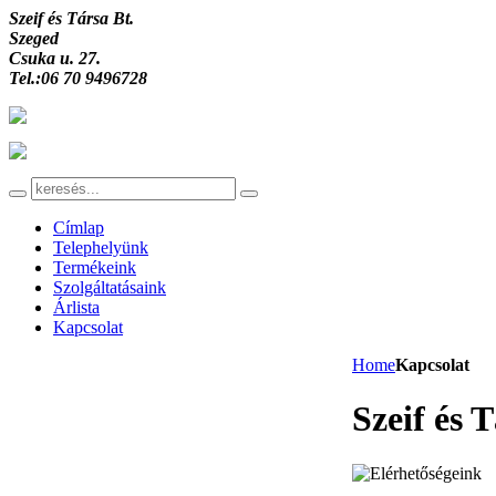
Szeif és Társa Bt.
Szeged
Csuka u. 27.
Tel.:06 70 9496728
Címlap
Telephelyünk
Termékeink
Szolgáltatásaink
Árlista
Kapcsolat
Home
Kapcsolat
Szeif és T