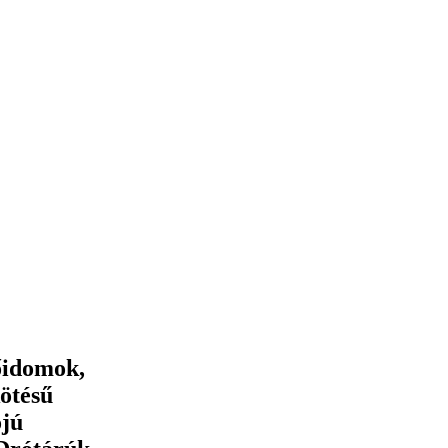
őidomok,
ötésű
ójú