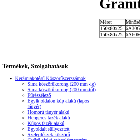
Gráni
Méret
Minős
150x80x25
6A30
150x80x25
6A60
Termékek,
Szolgáltatások
Kerámiakötésű Köszörűszerszámok
Sima köszörűkorong (200 mm -ig)
Sima köszörűkorong (200 mm-től)
Fűrészélező
Egyik oldalon kúp alakú (lapos
tányér)
Homorú tányér alakú
Hengeres fazék alakú
Kúpos fazék alakú
Egyoldalt süllyesztett
Szelepfészek köszörű