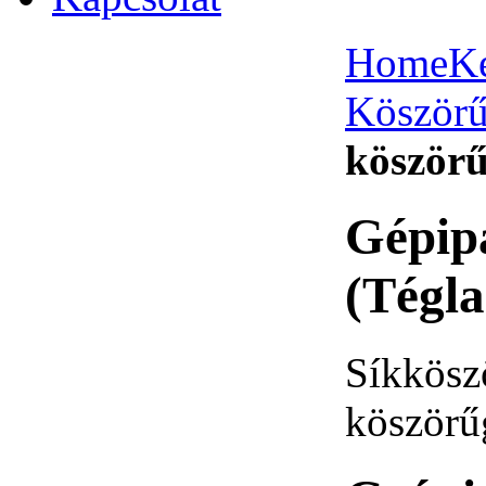
Home
K
Köszörű
köszörű
Gépip
(Tégla
Síkkösz
köszörű