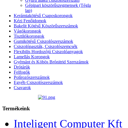
Gyűrű alakú csiszolószerszám
Gépipari köszörűszegmensek (Tégla
lap)
Kerámiakötésű Csaposkorongok
Kézi Fenőidomok
Bakelit Kötésű Köszörűszerszámok
Vágókorongok
Tisztítókorongok
Gumikötésű Csiszolószerszámok
Csiszolópaszták, Csiszolószemcsék
Flexibilis Hordozójú Csiszolóanyagok
Lamellás Korongok
Gyémánt és Köbös Brónitrid Szerszámok
Drótárúk
Felfogók
Polírozószerszámok
Egyéb Csiszolószerszámok
Csavarok
Termékeink
Inteligent Computer Kft