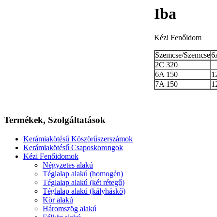
Iba
Kézi Fenőidom
Szemcse/Szemcse
6
2C 320
6A 150
1
7A 150
1
Termékek,
Szolgáltatások
Kerámiakötésű Köszörűszerszámok
Kerámiakötésű Csaposkorongok
Kézi Fenőidomok
Négyzetes alakú
Téglalap alakú (homogén)
Téglalap alakú (két rétegű)
Téglalap alakú (kályháskő)
Kör alakú
Háromszög alakú