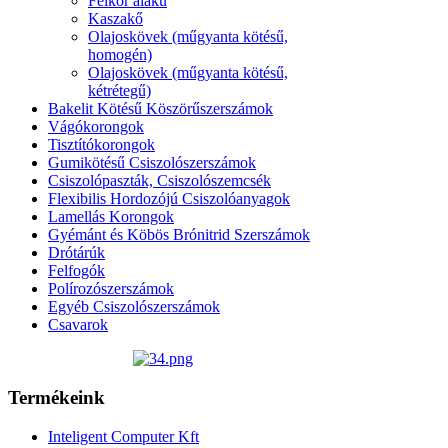
Félkör alakú
Kaszakő
Olajoskövek (műgyanta kötésű,
homogén)
Olajoskövek (műgyanta kötésű,
kétrétegű)
Bakelit Kötésű Köszörűszerszámok
Vágókorongok
Tisztítókorongok
Gumikötésű Csiszolószerszámok
Csiszolópaszták, Csiszolószemcsék
Flexibilis Hordozójú Csiszolóanyagok
Lamellás Korongok
Gyémánt és Köbös Brónitrid Szerszámok
Drótárúk
Felfogók
Polírozószerszámok
Egyéb Csiszolószerszámok
Csavarok
Termékeink
Inteligent Computer Kft