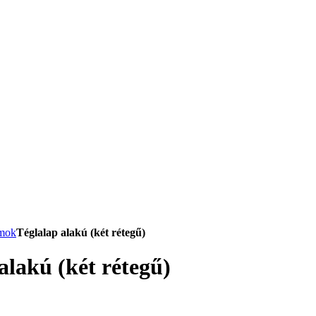
omok
Téglalap alakú (két rétegű)
alakú (két rétegű)