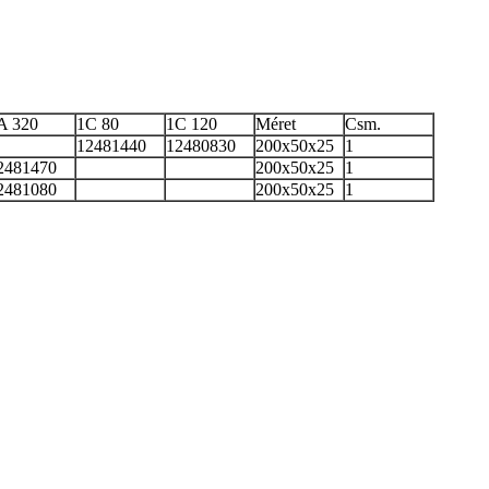
A 320
1C 80
1C 120
Méret
Csm.
12481440
12480830
200x50x25
1
2481470
200x50x25
1
2481080
200x50x25
1