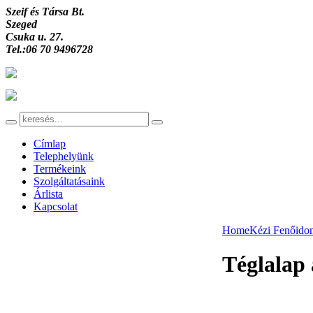
Szeif és Társa Bt.
Szeged
Csuka u. 27.
Tel.:06 70 9496728
Címlap
Telephelyünk
Termékeink
Szolgáltatásaink
Árlista
Kapcsolat
Home
Kézi Fenőid
Téglalap 